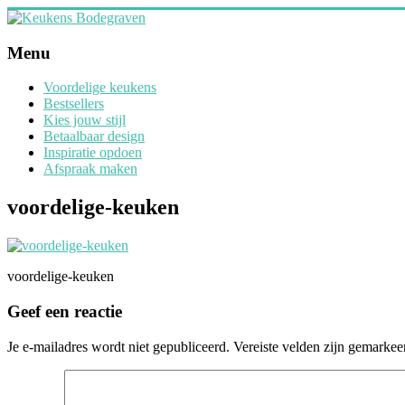
Ga
naar
inhoud
Keukens
Menu
Bodegraven
Voordelige keukens
Bestsellers
Design
Kies jouw stijl
Keukens
Betaalbaar design
op
Inspiratie opdoen
maat
Afspraak maken
voordelige-keuken
voordelige-keuken
Geef een reactie
Je e-mailadres wordt niet gepubliceerd.
Vereiste velden zijn gemarke