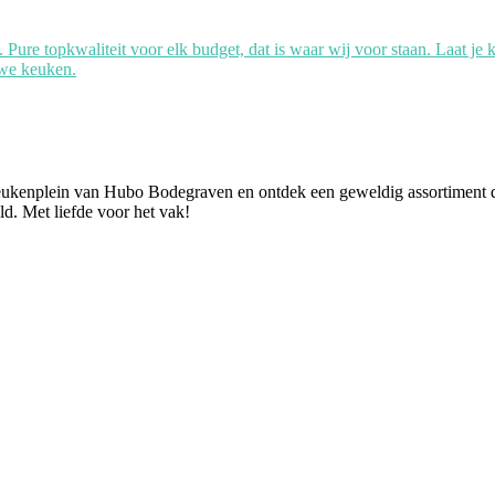
. Pure topkwaliteit voor elk budget, dat is waar wij voor staan. Laat 
uwe keuken.
eukenplein van Hubo Bodegraven en ontdek een geweldig assortiment de
. Met liefde voor het vak!