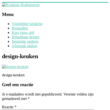
Ga
naar
inhoud
Keukens
Menu
Bodegraven
Voordelige keukens
Bestsellers
Design
Kies jouw stijl
Keukens
Betaalbaar design
op
Inspiratie opdoen
maat
Afspraak maken
design-keuken
design-keuken
Geef een reactie
Je e-mailadres wordt niet gepubliceerd.
Vereiste velden zijn
gemarkeerd met
*
Reactie
*